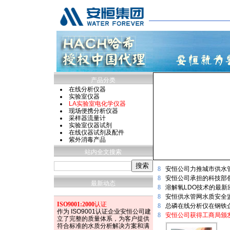
产品分类
在线分析仪器
实验室仪器
LA实验室电化学仪器
现场便携分析仪器
采样器流量计
实验室仪器试剂
在线仪器试剂及配件
紫外消毒产品
站内全文搜索
8
安恒公司力推城市供水
8
安恒公司承担的科技部
最新动态
8
溶解氧LDO技术的最
8
安恒供水管网水质安全
ISO9001:2000
认证
8
总磷在线分析仪在钢铁
作为 ISO9001认证企业安恒公司建
8
安恒公司获得工商局颁发
立了完整的质量体系，为客户提供
符合标准的水质分析解决方案和满