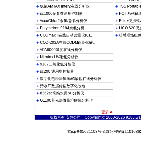
氨氮AMTAX inter2在线分析仪
TSS Porta
sc1000多参数通用控制器
PCII 系列
AccuChlor2余氯/总氯分析仪
Eclox便携
Polymetron 9184余氯分析..
LICO 62
CODmax II在线自动监测仪(Cr..
哈希现场组
COD-203A在线CODMn(高锰酸..
APA6000碱度在线分析仪
Nitratax UV硝氮分析仪
9187二氧化氯分析仪
sc200 通用型控制器
数字化电极法氨氮/磷酸盐在线分析仪
污水厂数据传输数字化改造
8362sc高纯水用pH分析仪
G1100荧光法微量溶解氧分析仪
更多
版权所有 安恒公司 Copyright © 2000-2026 9186.waterte
京icp备05021103号-3,京公网安备11010862