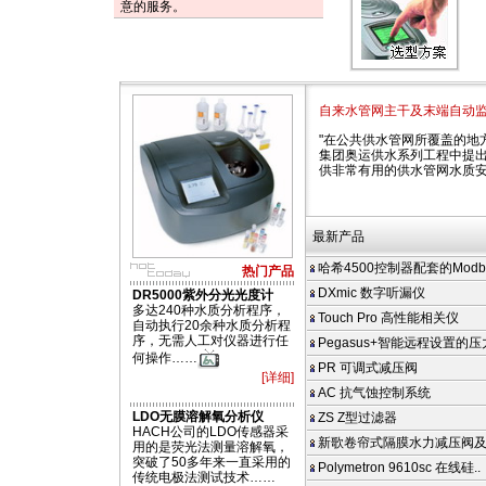
意的服务。
自来水管网主干及末端自动
"在公共供水管网所覆盖的地
集团奥运供水系列工程中提出
供非常有用的供水管网水质
最新产品
哈希4500控制器配套的Modbus
热门产品
DXmic 数字听漏仪
DR5000紫外分光光度计
多达240种水质分析程序，
Touch Pro 高性能相关仪
自动执行20余种水质分析程
序，无需人工对仪器进行任
Pegasus+智能远程设置的
何操作……
PR 可调式减压阀
[详细]
AC 抗气蚀控制系统
LDO无膜溶解氧分析仪
ZS Z型过滤器
HACH公司的LDO传感器采
新歌卷帘式隔膜水力减压阀
用的是荧光法测量溶解氧，
突破了50多年来一直采用的
Polymetron 9610sc 在线硅..
传统电极法测试技术……